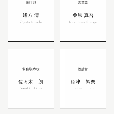
設計部
営業部
緒方 清
桑原 真吾
Ogata Kiyoshi
Kuwahara Shingo
常務取締役
設計部
佐々木 朗
稲津 衿奈
Sasaki Akira
Inatsu Erina