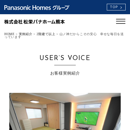
TOP
HOME
>
実例紹介
>
2階建て以上
>
山ノ神だからこその安心 幸せな毎日を送
っています
USER’S VOICE
お客様実例紹介