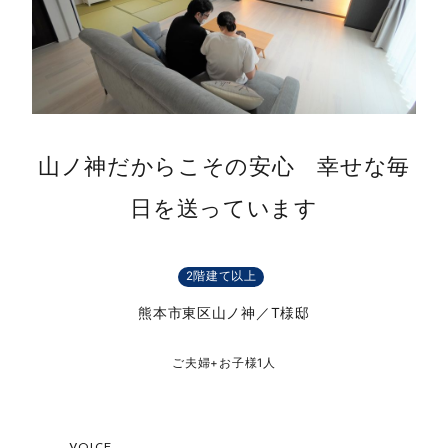
山ノ神だからこその安心 幸せな毎
日を送っています
2階建て以上
熊本市東区山ノ神／T様邸
ご夫婦+お子様1人
VOICE