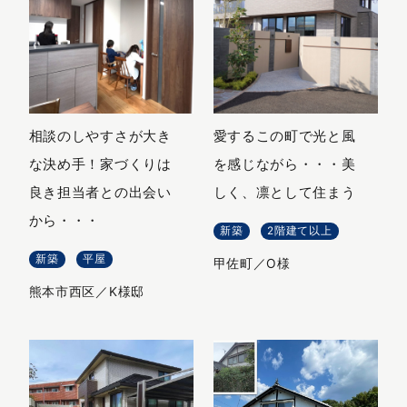
相談のしやすさが大き
愛するこの町で光と風
な決め手！家づくりは
を感じながら・・・美
良き担当者との出会い
しく、凛として住まう
から・・・
新築
2階建て以上
新築
平屋
甲佐町／O様
熊本市西区／K様邸