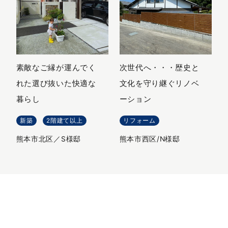
素敵なご縁が運んでく
次世代へ・・・歴史と
れた選び抜いた快適な
文化を守り継ぐリノベ
暮らし
ーション
新築
2階建て以上
リフォーム
熊本市北区／S様邸
熊本市西区/N様邸