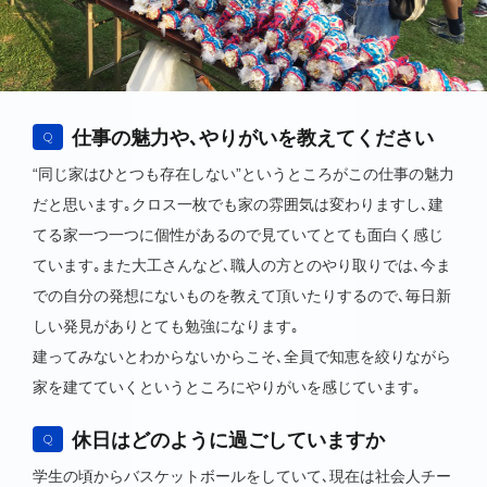
仕事の魅力や､やりがいを教えてください
Q
“同じ家はひとつも存在しない”というところがこの仕事の魅力
だと思います｡クロス一枚でも家の雰囲気は変わりますし､建
てる家一つ一つに個性があるので見ていてとても面白く感じ
ています｡また大工さんなど､職人の方とのやり取りでは､今ま
での自分の発想にないものを教えて頂いたりするので､毎日新
しい発見がありとても勉強になります｡
建ってみないとわからないからこそ､全員で知恵を絞りながら
家を建てていくというところにやりがいを感じています｡
休日はどのように過ごしていますか
Q
学生の頃からバスケットボールをしていて､現在は社会人チー