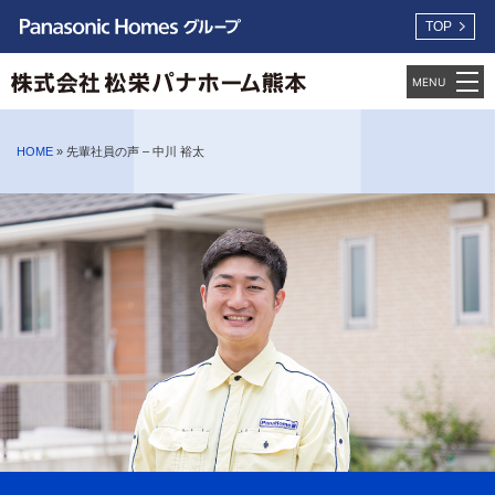
TOP
HOME
»
先輩社員の声 – 中川 裕太